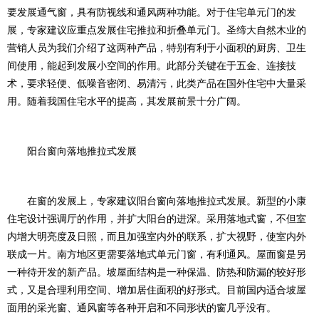
要发展通气窗，具有防视线和通风两种功能。对于住宅单元门的发
展，专家建议应重点发展住宅推拉和折叠单元门。圣缔大自然木业的
营销人员为我们介绍了这两种产品，特别有利于小面积的厨房、卫生
间使用，能起到发展小空间的作用。此部分关键在于五金、连接技
术，要求轻便、低噪音密闭、易清污，此类产品在国外住宅中大量采
用。随着我国住宅水平的提高，其发展前景十分广阔。
阳台窗向落地推拉式发展
在窗的发展上，专家建议阳台窗向落地推拉式发展。新型的小康
住宅设计强调厅的作用，并扩大阳台的进深。采用落地式窗，不但室
内增大明亮度及日照，而且加强室内外的联系，扩大视野，使室内外
联成一片。南方地区更需要落地式单元门窗，有利通风。屋面窗是另
一种待开发的新产品。坡屋面结构是一种保温、防热和防漏的较好形
式，又是合理利用空间、增加居住面积的好形式。目前国内适合坡屋
面用的采光窗、通风窗等各种开启和不同形状的窗几乎没有。