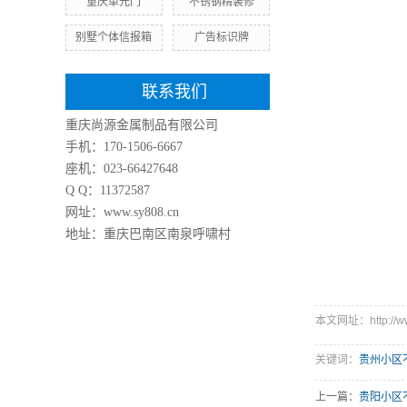
重庆单元门
不锈钢精装修
别墅个体信报箱
广告标识牌
联系我们
重庆尚源金属制品有限公司
手机：170-1506-6667
座机：023-66427648
Q Q：11372587
网址：www.sy808.cn
地址：重庆巴南区南泉呼啸村
本文网址：http://www
关键词：
贵州小区
上一篇：
贵阳小区