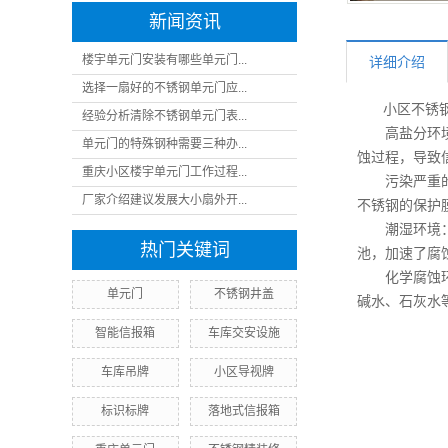
新闻资讯
楼宇单元门安装有哪些单元门...
详细介绍
选择一扇好的不锈钢单元门应...
小区不锈钢
经验分析清除不锈钢单元门表...
高盐分环境：
单元门的特殊钢种需要三种办...
蚀过程，导致
重庆小区楼宇单元门工作过程...
污染严重的环
厂家介绍建议发展大小扇外开...
不锈钢的保护
潮湿环境：不
热门关键词
池，加速了腐
化学腐蚀环境
单元门
不锈钢井盖
碱水、石灰水
智能信报箱
车库交安设施
车库吊牌
小区导视牌
标识标牌
落地式信报箱