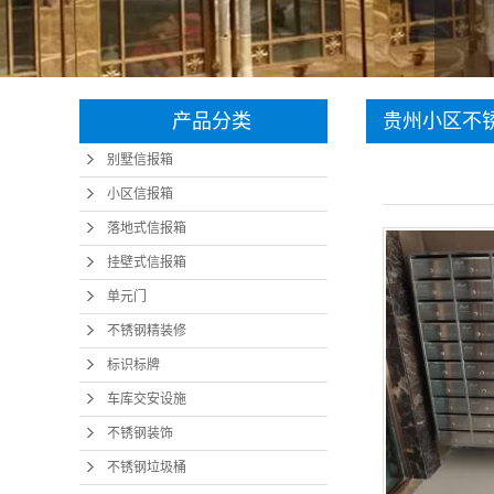
产品分类
贵州小区不
别墅信报箱
小区信报箱
落地式信报箱
挂壁式信报箱
单元门
不锈钢精装修
标识标牌
车库交安设施
不锈钢装饰
不锈钢垃圾桶