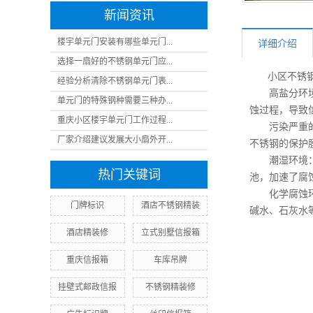
新闻资讯
楼宇单元门安装有哪些单元门...
详细介绍
选择一扇好的不锈钢单元门应...
小区不锈钢
经验分析清除不锈钢单元门表...
高盐分环境：
单元门的特殊钢种需要三种办...
蚀过程，导致
重庆小区楼宇单元门工作过程...
污染严重的环
厂家介绍建议发展大小扇外开...
不锈钢的保护
潮湿环境：不
热门关键词
池，加速了腐
化学腐蚀环境
门牌标识
酒店不锈钢精装
碱水、石灰水
酒店精装修
立式别墅信报箱
重庆信报箱
车库吊牌
挂壁式邮政信报
不锈钢精装修