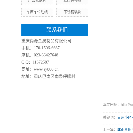
广告标识牌
丝印信报箱
车库车位划线
不锈钢装饰
联系我们
重庆尚源金属制品有限公司
手机：170-1506-6667
座机：023-66427648
Q Q：11372587
网址：www.sy808.cn
地址：重庆巴南区南泉呼啸村
本文网址：http://www
关键词：
贵州小区
上一篇：
成都贵阳