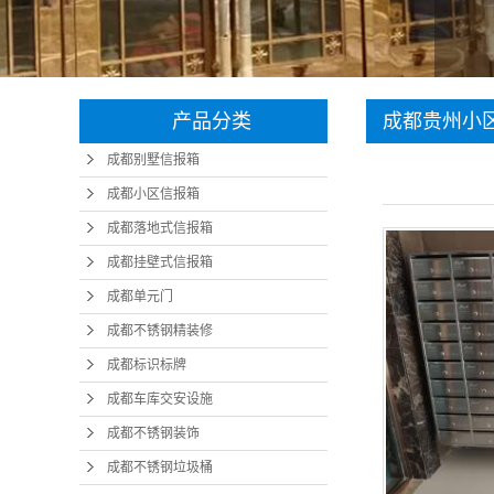
成
成
产品分类
成都贵州小
成
成都别墅信报箱
成都小区信报箱
成都落地式信报箱
成都挂壁式信报箱
成都单元门
成都不锈钢精装修
成都标识标牌
成都车库交安设施
成都不锈钢装饰
成都不锈钢垃圾桶