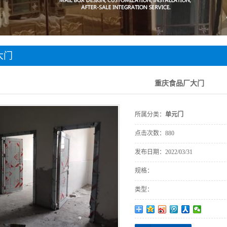
标识标牌
车库交安设施
不锈钢装饰
大门
不锈钢垃圾桶
重庆食品厂大门
所属分类：
单元门
点击次数：
880
发布日期：
2022/03/31
规格：
类型：