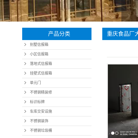
产品分类
重庆食品厂
别墅信报箱
小区信报箱
落地式信报箱
挂壁式信报箱
单元门
不锈钢精装修
标识标牌
车库交安设施
不锈钢装饰
不锈钢垃圾桶