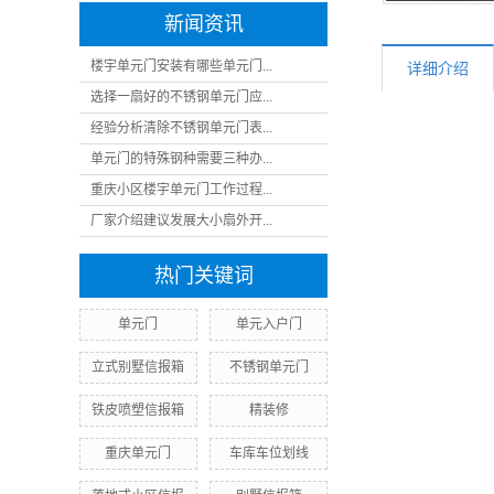
新闻资讯
楼宇单元门安装有哪些单元门...
详细介绍
选择一扇好的不锈钢单元门应...
经验分析清除不锈钢单元门表...
单元门的特殊钢种需要三种办...
重庆小区楼宇单元门工作过程...
厂家介绍建议发展大小扇外开...
热门关键词
单元门
单元入户门
立式别墅信报箱
不锈钢单元门
铁皮喷塑信报箱
精装修
重庆单元门
车库车位划线