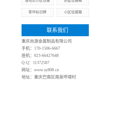
落地式小区信报
别墅信报箱
草坪标识牌
小区信报箱
联系我们
重庆尚源金属制品有限公司
手机：170-1506-6667
座机：023-66427648
Q Q：11372587
网址：www.sy808.cn
地址：重庆巴南区南泉呼啸村