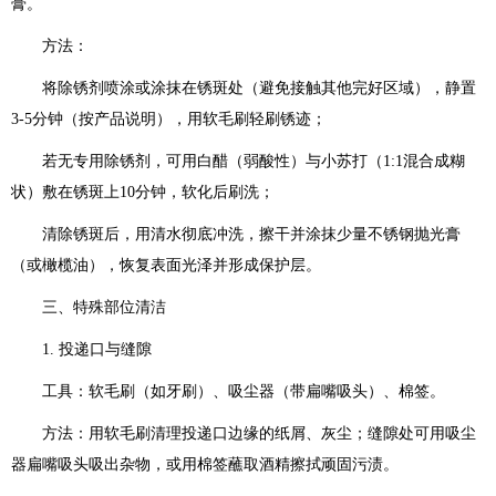
膏。
方法：
将除锈剂喷涂或涂抹在锈斑处（避免接触其他完好区域），静置
3-5分钟（按产品说明），用软毛刷轻刷锈迹；
若无专用除锈剂，可用白醋（弱酸性）与小苏打（1:1混合成糊
状）敷在锈斑上10分钟，软化后刷洗；
清除锈斑后，用清水彻底冲洗，擦干并涂抹少量不锈钢抛光膏
（或橄榄油），恢复表面光泽并形成保护层。
三、特殊部位清洁
1. 投递口与缝隙
工具：软毛刷（如牙刷）、吸尘器（带扁嘴吸头）、棉签。
方法：用软毛刷清理投递口边缘的纸屑、灰尘；缝隙处可用吸尘
器扁嘴吸头吸出杂物，或用棉签蘸取酒精擦拭顽固污渍。