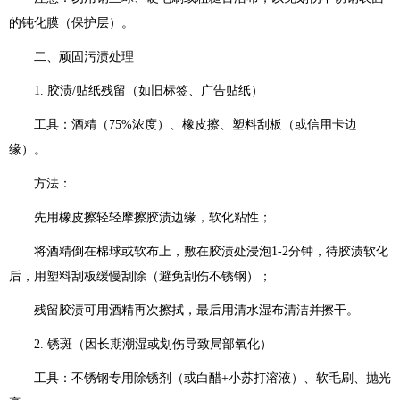
的钝化膜（保护层）。
二、顽固污渍处理
1. 胶渍/贴纸残留（如旧标签、广告贴纸）
工具：酒精（75%浓度）、橡皮擦、塑料刮板（或信用卡边
缘）。
方法：
先用橡皮擦轻轻摩擦胶渍边缘，软化粘性；
将酒精倒在棉球或软布上，敷在胶渍处浸泡1-2分钟，待胶渍软化
后，用塑料刮板缓慢刮除（避免刮伤不锈钢）；
残留胶渍可用酒精再次擦拭，最后用清水湿布清洁并擦干。
2. 锈斑（因长期潮湿或划伤导致局部氧化）
工具：不锈钢专用除锈剂（或白醋+小苏打溶液）、软毛刷、抛光