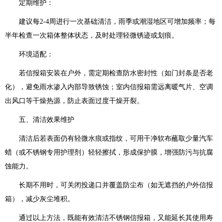
定期维护：
建议每2-4周进行一次基础清洁，雨季或潮湿地区可增加频率；每
半年检查一次箱体整体状态，及时处理轻微锈迹或划痕。
环境适配：
若信报箱安装在户外，需定期检查防水密封性（如门封条是否老
化），避免雨水渗入内部导致锈蚀；室内信报箱需远离暖气片、空调
出风口等干燥热源，防止表面过度干燥开裂。
五、清洁效果维护
清洁后若表面仍有轻微水痕或指纹，可用干净软布蘸取少量汽车
蜡（或不锈钢专用护理剂）轻轻擦拭，形成保护膜，增强防污与抗腐
蚀能力。
长期不用时，可关闭投递口并覆盖防尘布（如无遮挡的户外信报
箱），减少灰尘堆积。
通过以上方法，既能有效清洁不锈钢信报箱，又能延长其使用寿