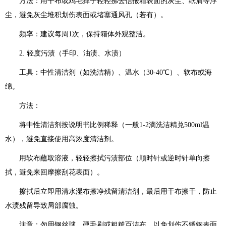
方法：用干布或鸡毛掸子轻轻拂去信报箱表面的灰尘、纸屑等浮
尘，避免灰尘堆积划伤表面或堵塞通风孔（若有）。
频率：建议每周1次，保持箱体外观整洁。
2. 轻度污渍（手印、油渍、水渍）
工具：中性清洁剂（如洗洁精）、温水（30-40℃）、软布或海
绵。
方法：
将中性清洁剂按说明书比例稀释（一般1-2滴洗洁精兑500ml温
水），避免直接使用高浓度清洁剂。
用软布蘸取溶液，轻轻擦拭污渍部位（顺时针或逆时针单向擦
拭，避免来回摩擦刮花表面）。
擦拭后立即用清水湿布擦净残留清洁剂，最后用干布擦干，防止
水渍残留导致局部腐蚀。
注意：勿用钢丝球、硬毛刷或粗糙百洁布，以免划伤不锈钢表面