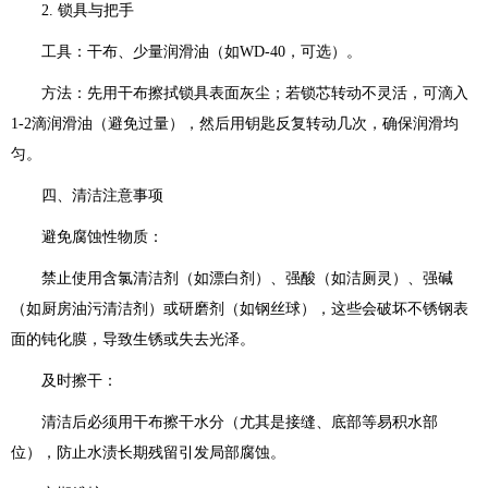
2. 锁具与把手
工具：干布、少量润滑油（如WD-40，可选）。
方法：先用干布擦拭锁具表面灰尘；若锁芯转动不灵活，可滴入
1-2滴润滑油（避免过量），然后用钥匙反复转动几次，确保润滑均
匀。
四、清洁注意事项
避免腐蚀性物质：
禁止使用含氯清洁剂（如漂白剂）、强酸（如洁厕灵）、强碱
（如厨房油污清洁剂）或研磨剂（如钢丝球），这些会破坏不锈钢表
面的钝化膜，导致生锈或失去光泽。
及时擦干：
清洁后必须用干布擦干水分（尤其是接缝、底部等易积水部
位），防止水渍长期残留引发局部腐蚀。